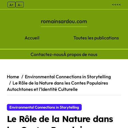
< < < <
A+
A–
romainsardou.com
Accueil
Toutes les publications
Contactez-nous
À propos de nous
Skip to content
Home
Environmental Connections in Storytelling
Le Rôle de la Nature dans les Contes Populaires
Autochtones et l’Identité Culturelle
Environmental Connections in Storytelling
Le Rôle de la Nature dans