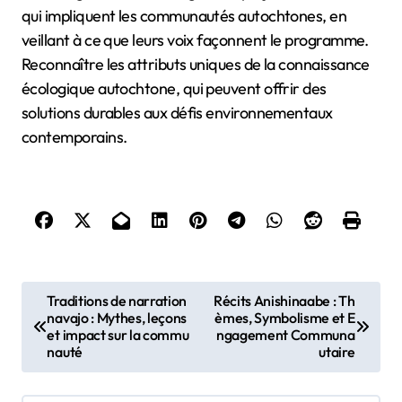
qui impliquent les communautés autochtones, en
veillant à ce que leurs voix façonnent le programme.
Reconnaître les attributs uniques de la connaissance
écologique autochtone, qui peuvent offrir des
solutions durables aux défis environnementaux
contemporains.
Post navigation
Traditions de narration
Récits Anishinaabe : Th
navajo : Mythes, leçons
èmes, Symbolisme et E
et impact sur la commu
ngagement Communa
nauté
utaire