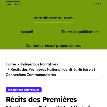
< < < <
A+
A–
romainsardou.com
Accueil
Toutes les publications
Contactez-nous
À propos de nous
Skip to content
Home
Indigenous Narratives
Récits des Premières Nations : Identité, Histoire et
Connexions Communautaires
Indigenous Narratives
Récits des Premières