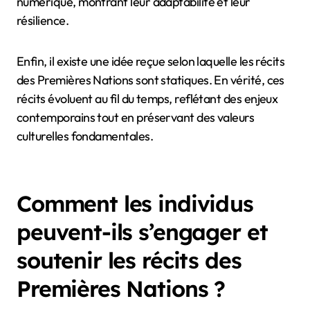
riches en histoire, véhiculant de profondes
connexions à la terre, à l’identité et à la communauté.
De plus, certaines personnes croient que les récits
des Premières Nations ne sont que des traditions
orales. Cependant, beaucoup sont également
documentés sous forme écrite, artistique et
numérique, montrant leur adaptabilité et leur
résilience.
Enfin, il existe une idée reçue selon laquelle les récits
des Premières Nations sont statiques. En vérité, ces
récits évoluent au fil du temps, reflétant des enjeux
contemporains tout en préservant des valeurs
culturelles fondamentales.