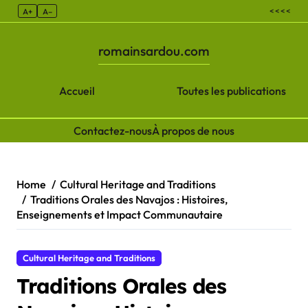
< < < <
A+
A–
romainsardou.com
Accueil
Toutes les publications
Contactez-nous
À propos de nous
Skip to content
Home
Cultural Heritage and Traditions
Traditions Orales des Navajos : Histoires,
Enseignements et Impact Communautaire
Cultural Heritage and Traditions
Traditions Orales des