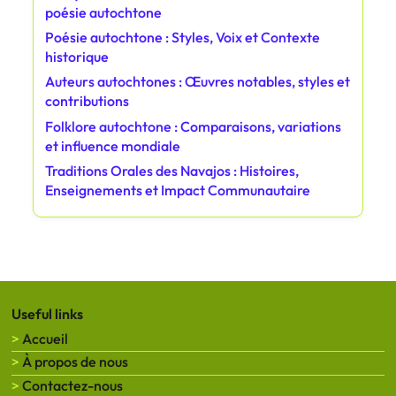
poésie autochtone
Poésie autochtone : Styles, Voix et Contexte
historique
Auteurs autochtones : Œuvres notables, styles et
contributions
Folklore autochtone : Comparaisons, variations
et influence mondiale
Traditions Orales des Navajos : Histoires,
Enseignements et Impact Communautaire
Useful links
Accueil
À propos de nous
Contactez-nous