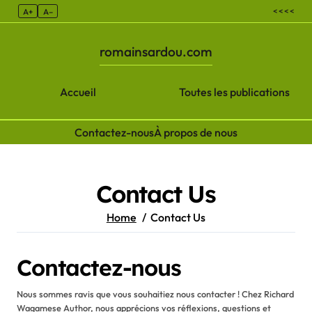
< < < <
A+
A–
romainsardou.com
Accueil
Toutes les publications
Contactez-nous
À propos de nous
Skip to content
Contact Us
Home
Contact Us
Contactez-nous
Nous sommes ravis que vous souhaitiez nous contacter ! Chez Richard
Wagamese Author, nous apprécions vos réflexions, questions et