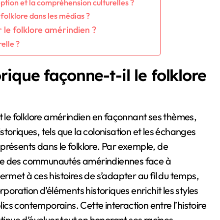
tion et la compréhension culturelles ?
 folklore dans les médias ?
r le folklore amérindien ?
elle ?
ique façonne-t-il le folklore
nt le folklore amérindien en façonnant ses thèmes,
toriques, tels que la colonisation et les échanges
s présents dans le folklore. Par exemple, de
ience des communautés amérindiennes face à
 permet à ces histoires de s’adapter au fil du temps,
corporation d’éléments historiques enrichit les styles
lics contemporains. Cette interaction entre l’histoire
tinue d’évoluer tout en honorant ses racines.