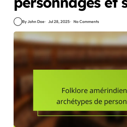
personnages et s
By John Doe
Jul 28, 2025
No Comments