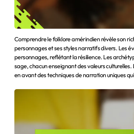
Comprendre le folklore amérindien révèle son riche contexte historique, ses archétypes de
personnages et ses styles narratifs divers. Les 
personnages, reflétant la résilience. Les archétyp
sage, chacun enseignant des valeurs culturelles. L
en avant des techniques de narration uniques qui p