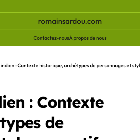
romainsardou.com
Contactez-nous
À propos de nous
indien : Contexte historique, archétypes de personnages et styl
ien : Contexte
étypes de