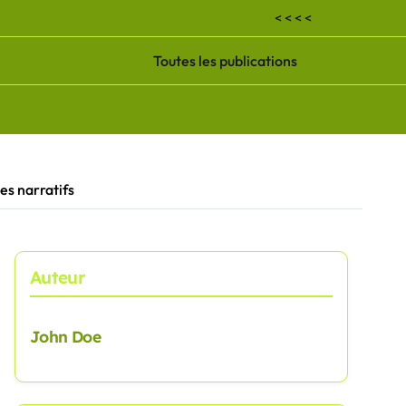
< < < <
Toutes les publications
es narratifs
Auteur
John Doe