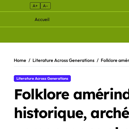
A+
A–
Accueil
Skip to content
Home
Literature Across Generations
Folklore amér
Literature Across Generations
Folklore amérind
historique, arch