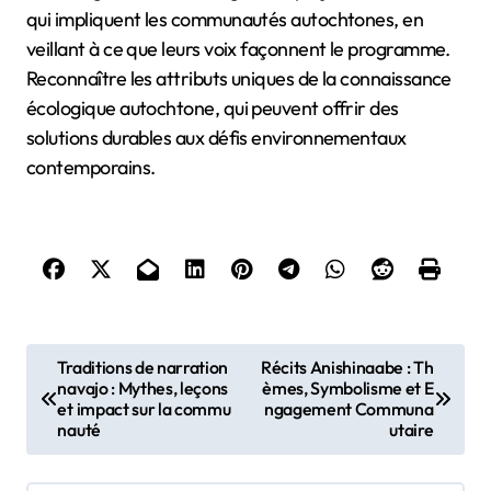
qui impliquent les communautés autochtones, en
veillant à ce que leurs voix façonnent le programme.
Reconnaître les attributs uniques de la connaissance
écologique autochtone, qui peuvent offrir des
solutions durables aux défis environnementaux
contemporains.
Post navigation
Traditions de narration
Récits Anishinaabe : Th
navajo : Mythes, leçons
èmes, Symbolisme et E
et impact sur la commu
ngagement Communa
nauté
utaire