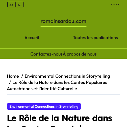
< < < <
A+
A–
romainsardou.com
Accueil
Toutes les publications
Contactez-nous
À propos de nous
Skip to content
Home
Environmental Connections in Storytelling
Le Rôle de la Nature dans les Contes Populaires
Autochtones et l’Identité Culturelle
Environmental Connections in Storytelling
Le Rôle de la Nature dans