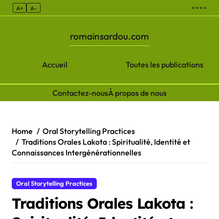
< < < <
A+
A–
romainsardou.com
Accueil
Toutes les publications
Contactez-nous
À propos de nous
Skip to content
Home
Oral Storytelling Practices
Traditions Orales Lakota : Spiritualité, Identité et
Connaissances Intergénérationnelles
Oral Storytelling Practices
Traditions Orales Lakota :