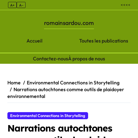
< < < <
A+
A–
romainsardou.com
Accueil
Toutes les publications
Contactez-nous
À propos de nous
Skip to content
Home
Environmental Connections in Storytelling
Narrations autochtones comme outils de plaidoyer
environnemental
Environmental Connections in Storytelling
Narrations autochtones